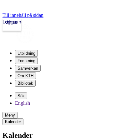
Till innehåll på sidan
Logga in
kth.se
Utbildning
Forskning
Samverkan
Om KTH
Bibliotek
Sök
English
Meny
Kalender
Kalender