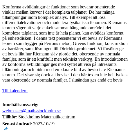
Konforma avbildningar är funktioner som bevarar orienterade
vinklar mellan kurvor i det komplexa talplanet. De har många
tillämpningar inom komplex analys. Till exempel att lösa
differentialekvationer och modellera fysikaliska fenomen. Riemanns
teorem säger att varje enkelt sammanhängande område i det
komplexa talplanet, som inte är hela planet, kan avbildas konformt
på enhetsdisken. I denna text presenterar vi ett bevis av Riemanns
teorem som bygger på Perrons metod, Greens funktion, konstruktion
av barriärer, samt lösningen till Dirichlet-problemet. Vi försöker ge
ett bevis likt hur Riemann sjäv gjorde det, oberoende av normala
familjer, som är ett kraftfullt men tekniskt verktyg. En introduktionen
av konforma avbildningar ges med syftet att visa på intressanta
tillämpningar och bidra med en klarare bild av beviset av Riemanns
teorem. Det visar sig dock att beviset i den här texten inte helt lyckas
vara oberoende av normala familjer. I slutändan ges ändå ett bevis.
Till kalendern
Innehållsansvarig:
webmaster@math-stockholm.se
Tillhör
: Stockholms Matematikcentrum
Senast ändrad
:
2023-10-19