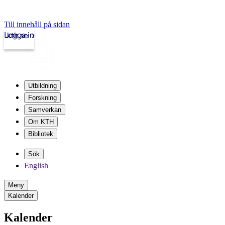
Till innehåll på sidan
Logga in
kth.se
Utbildning
Forskning
Samverkan
Om KTH
Bibliotek
Sök
English
Meny
Kalender
Kalender