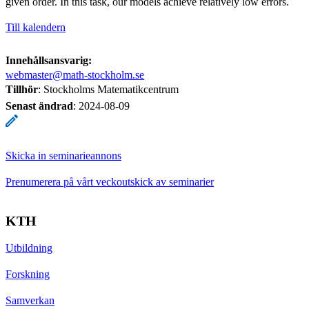
given order. In this task, our models achieve relatively low errors.
Till kalendern
Innehållsansvarig:
webmaster@math-stockholm.se
Tillhör
: Stockholms Matematikcentrum
Senast ändrad
:
2024-08-09
Skicka in seminarieannons
Prenumerera på vårt veckoutskick av seminarier
KTH
Utbildning
Forskning
Samverkan