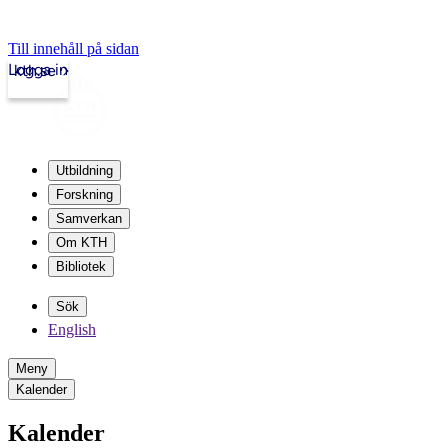
Till innehåll på sidan
Logga in
kth.se
Utbildning
Forskning
Samverkan
Om KTH
Bibliotek
Sök
English
Meny
Kalender
Kalender