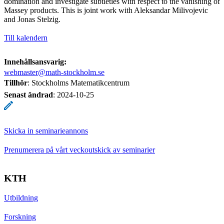
domination and investigate subtleties with respect to the vanishing of
Massey products. This is joint work with Aleksandar Milivojevic
and Jonas Stelzig.
Till kalendern
Innehållsansvarig:
webmaster@math-stockholm.se
Tillhör
: Stockholms Matematikcentrum
Senast ändrad
:
2024-10-25
Skicka in seminarieannons
Prenumerera på vårt veckoutskick av seminarier
KTH
Utbildning
Forskning