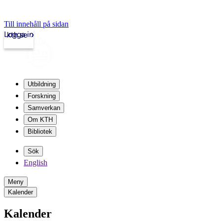
Till innehåll på sidan
Logga in
kth.se
Utbildning
Forskning
Samverkan
Om KTH
Bibliotek
Sök
English
Meny
Kalender
Kalender