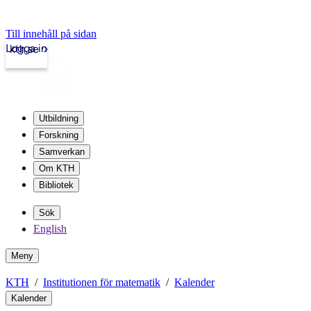
Till innehåll på sidan
Logga in
kth.se
Utbildning
Forskning
Samverkan
Om KTH
Bibliotek
Sök
English
Meny
KTH
Institutionen för matematik
Kalender
Kalender