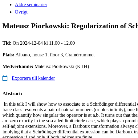
Äldre seminarier
Övrigt
Mateusz Piorkowski: Regularization of Sc
Tid:
On 2024-12-04 kl 11.00 - 12.00
Plats:
Albano, house 1, floor 3, Cramérrummet
Medverkande:
Mateusz Piorkowski (KTH)
Exportera till kalender
Abstract:
In this talk I will show how to associate to a Schrödinger differential 
trace class resolvents a pair of natural numbers (or plus infinity), one 
which quantify how singular the operator is at a,b. It turns out that th
are zero exactly in the so-called limit circle case, which plays a promin
self-adjoint extensions. Moreover, a Darboux transformation always c
implying that a Schrödinger differential expression can be Darboux tr
expression if and only if both indices are finite.