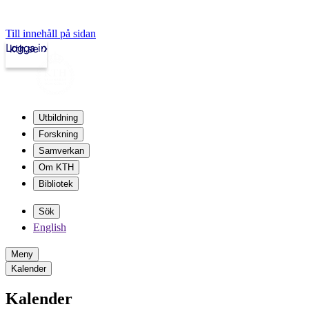
Till innehåll på sidan
Logga in
kth.se
Utbildning
Forskning
Samverkan
Om KTH
Bibliotek
Sök
English
Meny
Kalender
Kalender