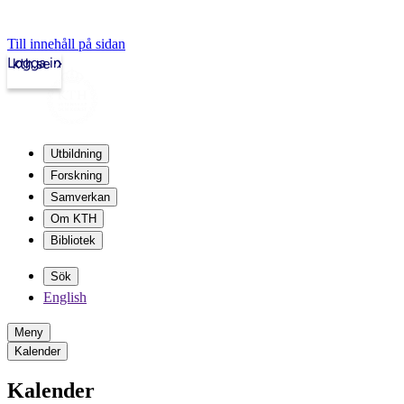
Till innehåll på sidan
Logga in
kth.se
Utbildning
Forskning
Samverkan
Om KTH
Bibliotek
Sök
English
Meny
Kalender
Kalender