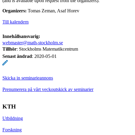
(and is available upon request from the organizers).
Organizers:
Tomas Zeman, Asaf Horev
Till kalendern
Innehållsansvarig:
webmaster@math-stockholm.se
Tillhör
: Stockholms Matematikcentrum
Senast ändrad
:
2020-05-01
Skicka in seminarieannons
Prenumerera på vårt veckoutskick av seminarier
KTH
Utbildning
Forskning