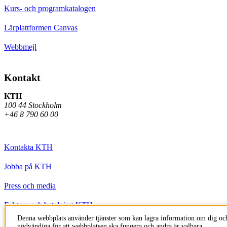
Kurs- och programkatalogen
Lärplattformen Canvas
Webbmejl
Kontakt
KTH
100 44 Stockholm
+46 8 790 60 00
Kontakta KTH
Jobba på KTH
Press och media
Faktura och betalning KTH
Denna webbplats använder tjänster som kan lagra information om dig och
Om KTH:s webbplatser
nödvändiga för att webbplatsen ska fungera och andra är valbara.