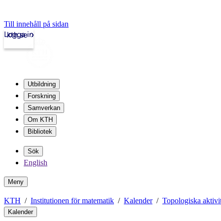
Till innehåll på sidan
Logga in
kth.se
Utbildning
Forskning
Samverkan
Om KTH
Bibliotek
Sök
English
Meny
KTH
Institutionen för matematik
Kalender
Topologiska aktivit
Kalender