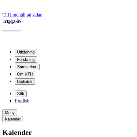
Till innehåll på sidan
Logga in
kth.se
Utbildning
Forskning
Samverkan
Om KTH
Bibliotek
Sök
English
Meny
Kalender
Kalender