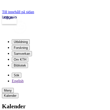
Till innehåll på sidan
Logga in
kth.se
Utbildning
Forskning
Samverkan
Om KTH
Bibliotek
Sök
English
Meny
Kalender
Kalender