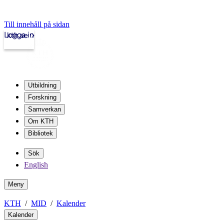
Till innehåll på sidan
Logga in
kth.se
Utbildning
Forskning
Samverkan
Om KTH
Bibliotek
Sök
English
Meny
KTH
MID
Kalender
Kalender