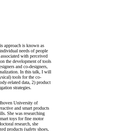
This approach is known as
e individual needs of people
 associated with perceived
 on the development of tools
esigners and co-designers,
lization. In this talk, I will
sical) tools for the co-
body-related data, 2) product
gation strategies.
ndhoven University of
eractive and smart products
lls. She was researching
mart toys for fine motor
octoral research, she
zed products (safety shoes,