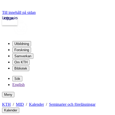
Till innehåll på sidan
Logga in
kth.se
Utbildning
Forskning
Samverkan
Om KTH
Bibliotek
Sök
English
Meny
KTH
MID
Kalender
Seminarier och föreläsningar
Kalender