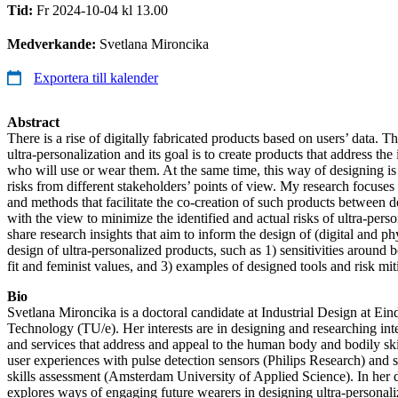
Tid:
Fr 2024-10-04 kl 13.00
Medverkande:
Svetlana Mironcika
Exportera till kalender
Abstract
There is a rise of digitally fabricated products based on users’ data. 
ultra-personalization and its goal is to create products that address th
who will use or wear them. At the same time, this way of designing is
risks from different stakeholders’ points of view. My research focuses
and methods that facilitate the co-creation of such products between d
with the view to minimize the identified and actual risks of ultra-persona
share research insights that aim to inform the design of (digital and phy
design of ultra-personalized products, such as 1) sensitivities around 
fit and feminist values, and 3) examples of designed tools and risk miti
Bio
Svetlana Mironcika is a doctoral candidate at Industrial Design at Ei
Technology (TU/e). Her interests are in designing and researching int
and services that address and appeal to the human body and bodily ski
user experiences with pulse detection sensors (Philips Research) and s
skills assessment (Amsterdam University of Applied Science). In her d
explores ways of engaging future wearers in designing ultra-personali