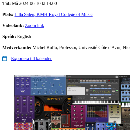
Tid:
Må 2024-06-10 kl 14.00
Plats:
Lilla Salen, KMH Royal College of Music
Videolänk:
Zoom link
Språk:
English
Medverkande:
Michel Buffa, Professor, Université Côte d'Azur, Nic
Exportera till kalender