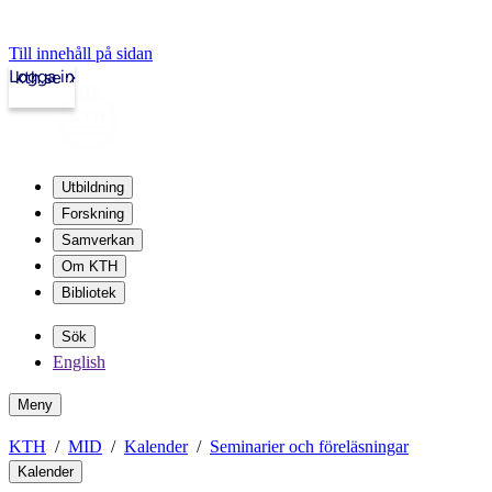
Till innehåll på sidan
Logga in
kth.se
Utbildning
Forskning
Samverkan
Om KTH
Bibliotek
Sök
English
Meny
KTH
MID
Kalender
Seminarier och föreläsningar
Kalender