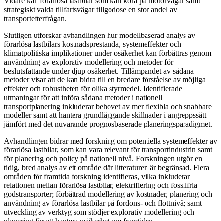
Vidare kan förarlösa lastbilar som kan köra på motorvägar samt
strategiskt valda tillfartsvägar tillgodose en stor andel av
transportefterfrågan.
Slutligen utforskar avhandlingen hur modellbaserad analys av
förarlösa lastbilars kostnadsprestanda, systemeffekter och
klimatpolitiska implikationer under osäkerhet kan förbättras genom
användning av explorativ modellering och metoder för
beslutsfattande under djup osäkerhet. Tillämpandet av sådana
metoder visar att de kan bidra till en bredare förståelse av möjliga
effekter och robustheten för olika styrmedel. Identifierade
utmaningar för att införa sådana metoder i nationell
transportplanering inkluderar behovet av mer flexibla och snabbare
modeller samt att hantera grundläggande skillnader i angreppssätt
jämfört med det nuvarande prognosbaserade planeringsparadigmet.
Avhandlingen bidrar med forskning om potentiella systemeffekter av
förarlösa lastbilar, som kan vara relevant för transportindustrin samt
för planering och policy på nationell nivå. Forskningen utgör en
tidig, bred analys av ett område där litteraturen är begränsad. Flera
områden för framtida forskning identifieras, vilka inkluderar
relationen mellan förarlösa lastbilar, elektrifiering och fossilfria
godstransporter; förbättrad modellering av kostnader, planering och
användning av förarlösa lastbilar på fordons- och flottnivå; samt
utveckling av verktyg som stödjer explorativ modellering och
planering för att hantera osäkerhet om framtiden.