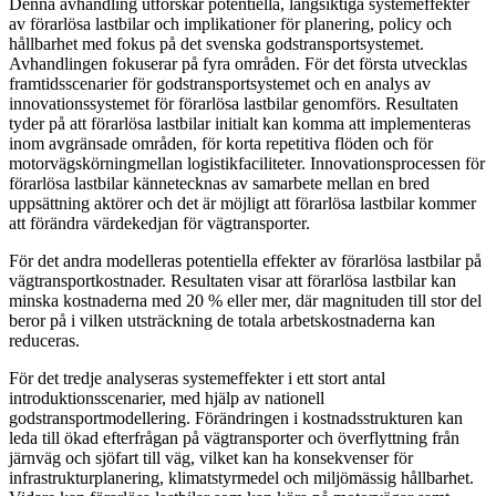
Denna avhandling utforskar potentiella, långsiktiga systemeffekter
av förarlösa lastbilar och implikationer för planering, policy och
hållbarhet med fokus på det svenska godstransportsystemet.
Avhandlingen fokuserar på fyra områden. För det första utvecklas
framtidsscenarier för godstransportsystemet och en analys av
innovationssystemet för förarlösa lastbilar genomförs. Resultaten
tyder på att förarlösa lastbilar initialt kan komma att implementeras
inom avgränsade områden, för korta repetitiva flöden och för
motorvägskörningmellan logistikfaciliteter. Innovationsprocessen för
förarlösa lastbilar kännetecknas av samarbete mellan en bred
uppsättning aktörer och det är möjligt att förarlösa lastbilar kommer
att förändra värdekedjan för vägtransporter.
För det andra modelleras potentiella effekter av förarlösa lastbilar på
vägtransportkostnader. Resultaten visar att förarlösa lastbilar kan
minska kostnaderna med 20 % eller mer, där magnituden till stor del
beror på i vilken utsträckning de totala arbetskostnaderna kan
reduceras.
För det tredje analyseras systemeffekter i ett stort antal
introduktionsscenarier, med hjälp av nationell
godstransportmodellering. Förändringen i kostnadsstrukturen kan
leda till ökad efterfrågan på vägtransporter och överflyttning från
järnväg och sjöfart till väg, vilket kan ha konsekvenser för
infrastrukturplanering, klimatstyrmedel och miljömässig hållbarhet.