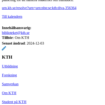
urn.kb.se/resolve?urn=urn:nbn:se:kth:diva-356364
Till kalendern
Innehållsansvarig:
biblioteket@kth.se
Tillhör
: Om KTH
Senast ändrad
:
2024-12-03
KTH
Utbildning
Forskning
Samverkan
Om KTH
Student på KTH