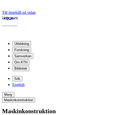
Till innehåll på sidan
Logga in
kth.se
Utbildning
Forskning
Samverkan
Om KTH
Bibliotek
Sök
English
Meny
Maskinkonstruktion
Maskinkonstruktion