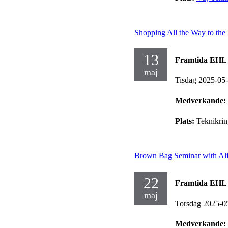
Shopping All the Way to th
13
Framtida EHL 
maj
Tisdag 2025-05
Medverkande:
Plats:
Teknikri
Brown Bag Seminar with Alf
22
Framtida EHL 
maj
Torsdag 2025-0
Medverkande: