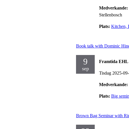
Medverkande:
Stellenbosch
Plats:
Kitchen, 
Book talk with Dominic Hin
9
Framtida EHL 
sep
Tisdag 2025-09
Medverkande:
Plats:
Big semi
Brown Bag Seminar with Ri