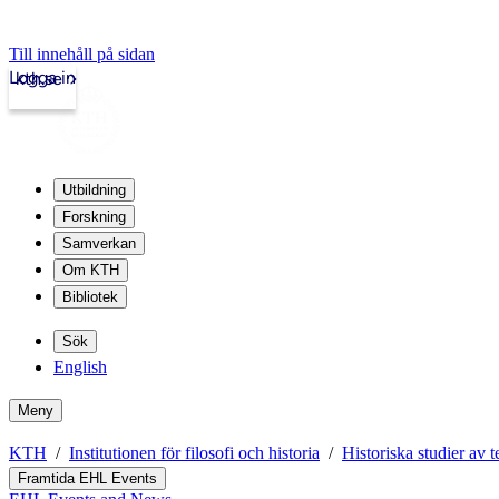
Till innehåll på sidan
Logga in
kth.se
Utbildning
Forskning
Samverkan
Om KTH
Bibliotek
Sök
English
Meny
KTH
Institutionen för filosofi och historia
Historiska studier av 
Framtida EHL Events