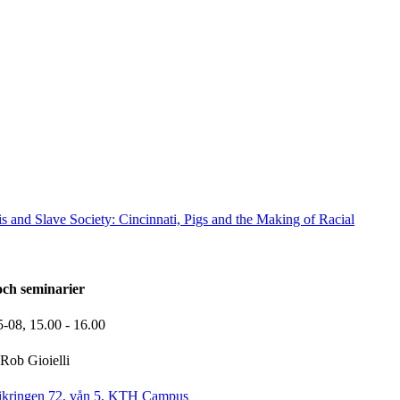
s and Slave Society: Cincinnati, Pigs and the Making of Racial
och seminarier
5-08,
15.00
- 16.00
Rob Gioielli
ikringen 72, vån 5, KTH Campus