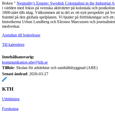
Boken "
Neutrality's Empire: Swedish Colonialism in the Industrial 
i världen med fokus på svenska aktiviteter på koloniala och postkoloni
1800-talet tills idag. Välkommen att ta del av ett nytt perspektiv på Sv
framtid på den globala spelplanen. Vi bjuder på förfriskningar och ett
historikerna Urban Lundberg och Eleonor Marcussen och journaliste
medverkar.
Anmälan till bokrelease
Till kalendern
Innehållsansvarig:
kommunikation-abe@kth.se
Tillhör
: Skolan för arkitektur och samhällsbyggnad (ABE)
Senast ändrad
:
2026-03-27
KTH
Utbildning
Forskning