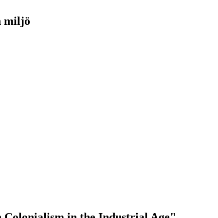
h miljö
 Colonialism in the Industrial Age"