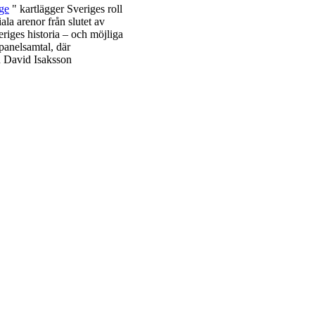
Age
" kartlägger Sveriges roll
ala arenor från slutet av
eriges historia – och möjliga
 panelsamtal, där
n David Isaksson