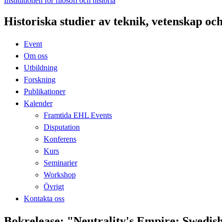
Institutionen för filosofi och historia
Historiska studier av teknik, vetenskap oc
Event
Om oss
Utbildning
Forskning
Publikationer
Kalender
Framtida EHL Events
Disputation
Konferens
Kurs
Seminarier
Workshop
Övrigt
Kontakta oss
Bokrelease: "Neutrality's Empire: Swedish