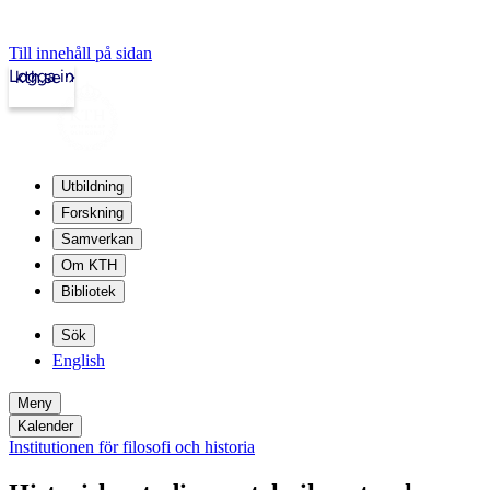
Till innehåll på sidan
Logga in
kth.se
Utbildning
Forskning
Samverkan
Om KTH
Bibliotek
Sök
English
Meny
Kalender
Institutionen för filosofi och historia