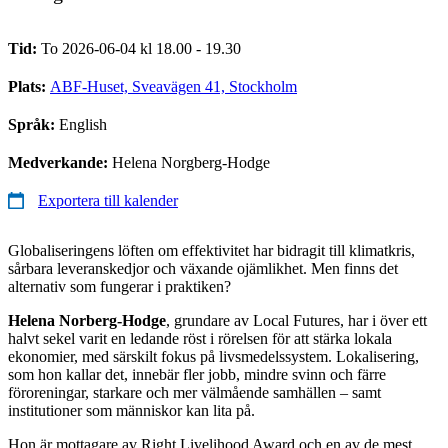
Tid:
To 2026-06-04 kl 18.00 - 19.30
Plats:
ABF-Huset, Sveavägen 41, Stockholm
Språk:
English
Medverkande:
Helena Norgberg-Hodge
Exportera till kalender
Globaliseringens löften om effektivitet har bidragit till klimatkris,
sårbara leveranskedjor och växande ojämlikhet. Men finns det
alternativ som fungerar i praktiken?
Helena Norberg-Hodge
, grundare av Local Futures, har i över ett
halvt sekel varit en ledande röst i rörelsen för att stärka lokala
ekonomier, med särskilt fokus på livsmedelssystem. Lokalisering,
som hon kallar det, innebär fler jobb, mindre svinn och färre
föroreningar, starkare och mer välmående samhällen – samt
institutioner som människor kan lita på.
Hon är mottagare av Right Livelihood Award och en av de mest