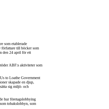
re som etablerade
författare till böcker som
den 24 april för ett
 stöder ABF:s aktiviteter som
 Us to Loathe Government
ioner skapade en djup,
sätta sig miljö- och
de hur företagslobbying
r som tobakslobbyn, som