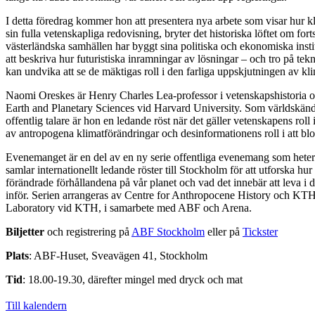
I detta föredrag kommer hon att presentera nya arbete som visar hur kl
sin fulla vetenskapliga redovisning, bryter det historiska löftet om for
västerländska samhällen har byggt sina politiska och ekonomiska ins
att beskriva hur futuristiska inramningar av lösningar – och tro på tekn
kan undvika att se de mäktigas roll i den farliga uppskjutningen av kli
Naomi Oreskes är Henry Charles Lea-professor i vetenskapshistoria och
Earth and Planetary Sciences vid Harvard University. Som världskänd 
offentlig talare är hon en ledande röst när det gäller vetenskapens rol
av antropogena klimatförändringar och desinformationens roll i att blo
Evenemanget är en del av en ny serie offentliga evenemang som hete
samlar internationellt ledande röster till Stockholm för att utforska h
förändrade förhållandena på vår planet och vad det innebär att leva i 
inför. Serien arrangeras av Centre for Anthropocene History och K
Laboratory vid KTH, i samarbete med ABF och Arena.
Biljetter
och registrering på
ABF Stockholm
eller på
Tickster
Plats
: ABF-Huset, Sveavägen 41, Stockholm
Tid
: 18.00-19.30, därefter mingel med dryck och mat
Till kalendern