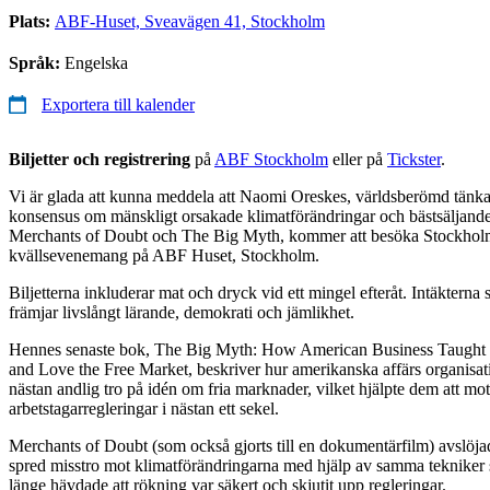
Plats:
ABF-Huset, Sveavägen 41, Stockholm
Språk:
Engelska
Exportera till kalender
Biljetter och registrering
på
ABF Stockholm
eller på
Tickster
.
Vi är glada att kunna meddela att Naomi Oreskes, världsberömd tänka
konsensus om mänskligt orsakade klimatförändringar och bästsäljande 
Merchants of Doubt och The Big Myth, kommer att besöka Stockholm 
kvällsevenemang på ABF Huset, Stockholm.
Biljetterna inkluderar mat och dryck vid ett mingel efteråt. Intäkterna
främjar livslångt lärande, demokrati och jämlikhet.
Hennes senaste bok, The Big Myth: How American Business Taught
and Love the Free Market, beskriver hur amerikanska affärs organisat
nästan andlig tro på idén om fria marknader, vilket hjälpte dem att mot
arbetstagarregleringar i nästan ett sekel.
Merchants of Doubt (som också gjorts till en dokumentärfilm) avslöja
spred misstro mot klimatförändringarna med hjälp av samma teknike
länge hävdade att rökning var säkert och skjutit upp regleringar.