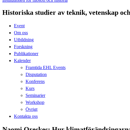
Institutionen för filosofi och historia
Historiska studier av teknik, vetenskap oc
Event
Om oss
Utbildning
Forskning
Publikationer
Kalender
Framtida EHL Events
Disputation
Konferens
Kurs
Seminarier
Workshop
Övrigt
Kontakta oss
Naomi Oreskes: Hur klimatförändringarna 