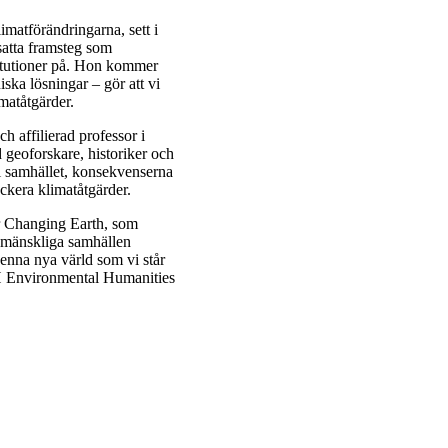
imatförändringarna, sett i
tsatta framsteg som
titutioner på. Hon kommer
iska lösningar – gör att vi
matåtgärder.
 affilierad professor i
geoforskare, historiker och
l i samhället, konsekvenserna
ckera klimatåtgärder.
r Changing Earth, som
ur mänskliga samhällen
denna nya värld som vi står
TH Environmental Humanities