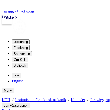
Till innehåll på sidan
Login
kth.se
Utbildning
Forskning
Samverkan
Om KTH
Bibliotek
Sök
English
Meny
KTH
Institutionen för teknisk mekanik
Kalender
Järnvägsgru
Järnvägsgruppen