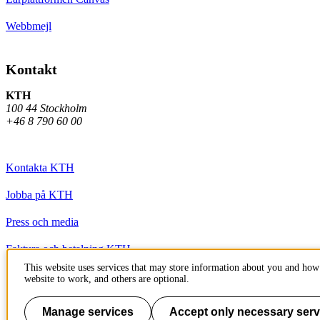
Webbmejl
Kontakt
KTH
100 44 Stockholm
+46 8 790 60 00
Kontakta KTH
Jobba på KTH
Press och media
Faktura och betalning KTH
This website uses services that may store information about you and how 
Om KTH:s webbplatser
website to work, and others are optional.
Tillgänglighetsredogörelse
Manage services
Accept only necessary serv