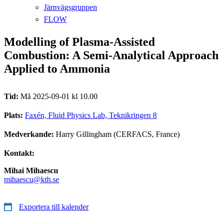
Järnvägsgruppen
FLOW
Modelling of Plasma-Assisted
Combustion: A Semi-Analytical Approach
Applied to Ammonia
Tid:
Må 2025-09-01 kl 10.00
Plats:
Faxén, Fluid Physics Lab, Teknikringen 8
Medverkande:
Harry Gillingham (CERFACS, France)
Kontakt:
Mihai Mihaescu
mihaescu@kth.se
Exportera till kalender