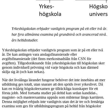
Yrkeshögskolan erbjuder vanligtvis program på ett eller två år.
har fyra allmänna examina på grundnivå och avancerad nivå. D
års heltidsstudier.
Yrkeshögskolan erbjuder vanligtvis program som är på ett eller två
år. De kan antingen vara anslagsfinansierade eller
avgiftsfinansierade (det finns merkostnadslån från CSN för
avgiften). Tillgodoräknande från yrkeshögskolan till högskolan sker
genom individuell prövning vid varje högskola och kan därmed
skilja sig åt (och kan nekas).
När det livslånga lärandet fungerar behöver det inte innebära att mer
utbildning ges totalt, utan snarare att den sprids över yrkeslivet. Då
kan en tvåårig högskoleexamen ge tillräckliga kunskaper för ett
första jobb. Med fortsatta studier på deltid kan sedan kandidat-,
magister- och masterexamina uppnås som milstenar längs karriären.
Denna möjlighet erbjuds inte vanligtvis utan det är tre och femåriga
examina som ges för utbildningsprogram på heltid från högskolor