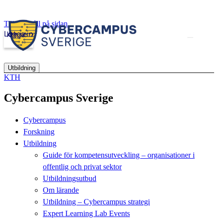
Till innehåll på sidan
Logga in
kth.se
Utbildning
KTH
Cybercampus Sverige
Cybercampus
Forskning
Utbildning
Guide för kompetensutveckling – organisationer i
offentlig och privat sektor
Utbildningsutbud
Om lärande
Utbildning – Cybercampus strategi
Expert Learning Lab Events