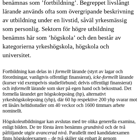
benämnas som ’fortbildning’. Begreppet livslångt
lärande används ofta som övergripande beskrivning
av utbildning under en livstid, såväl yrkesmässig
som personlig. Sektorn för högre utbildning
benämns här som ’högskola’ och den består av
kategorierna yrkeshögskola, högskola och
universitet.
Fortbildning kan delas in i
formellt
lärande (styrt av lagar och
förordningar, vanligtvis offentligt finansierat),
icke-formellt
lärande
(kurser vid exempelvis studieförbund; delvis offentligt finansierat)
och
informellt
lärande som sker på egen hand och bekostnad. Det
formella lärandet ger högskolepoäng (hp), alternativt
yrkeshögskolepoäng (yhp), där 60 hp respektive 200 yhp svarar mot
ett läsårs heltidsstudier om 40 veckor och 1600 timmars arbete
nominellt.
Högskoleutbildningar kan avslutas med tre olika generella examina,
enligt bilden. De tre första åren benämns
grundnivå
och de två
påföljande utgör
avancerad nivå
. Parallellt med kandidatexamen
finns högskoleexamen – de två skiljer sig enbart åt genom