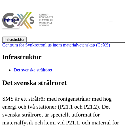
Till innehåll på sidan
Logga in
kth.se
Infrastruktur
Centrum för Synkrotronljus inom materialvetenskap (CeXS)
Infrastruktur
Det svenska strålröret
Det svenska strålröret
SMS är ett strålrör med röntgenstrålar med hög
energi och två stationer (P21.1 och P21.2). Det
svenska strålröret är speciellt utformat för
materialfysik och kemi vid P21.1, och material för