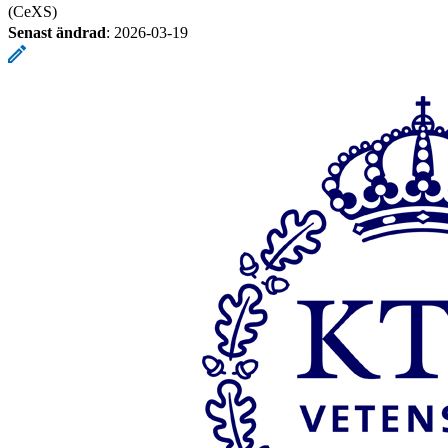
(CeXS)
Senast ändrad
:
2026-03-19