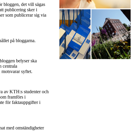
 bloggen, det vill sägas
tt publicering sker i
ner som publicerar sig via
ållet på bloggarna.
bloggen belyser ska
 centrala
 motsvarar syftet.
gra av KTH:s studenter och
som framförs i
e för faktauppgifter i
enat med omständigheter