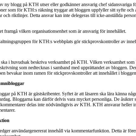
v ny blogg på KTH utser eller godkänner ansvarig chef sidansvariga för
oner som för KTH:s räkning tryggar att bloggen uppfyller sitt syfte och a
 och riktlinjer. Detta ansvar kan inte delegeras till icke-anställda perso
t framgå vilken organisationsenhet som är ansvarig för innehållet.
valtningsgruppen för KTH:s webbplats gör stickprovskontroller av inneh
ska i huvudsak beskriva verksamhet på KTH. Vilken verksamhet som 
skrivning som nedtecknas i samband med upprättandet av bloggen. Den
en bevakar inom ramen för stickprovskontroller att innehållet i bloggen
lumnibloggar
ggar på KTH är gästskribenter. Syftet är att läsaren ska lära känna nå
vardag. Bloggarna kan därför delvis vara mycket personliga. De åsikter 
r kommentarer delas inte nödvändigtvis av KTH. KTH ansvarar heller int
entarer.
tion
edger användargenererat innehåll via kommentarfunktion. Detta är för