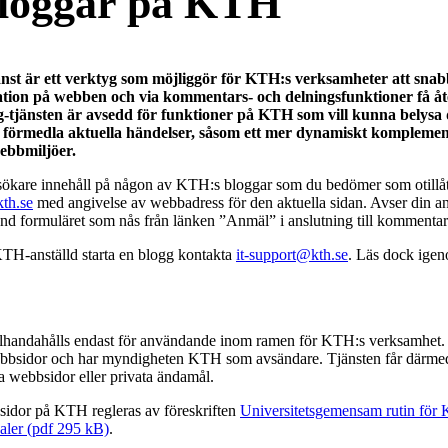
loggar på KTH
nst är ett verktyg som möjliggör för KTH:s verksamheter att snab
tion på webben och via kommentars- och delningsfunktioner få å
gg-tjänsten är avsedd för funktioner på KTH som vill kunna belys
h förmedla aktuella händelser, såsom ett mer dynamiskt komplement 
ebbmiljöer.
sökare innehåll på någon av KTH:s bloggar som du bedömer som otillåt
th.se
med angivelse av webbadress för den aktuella sidan. Avser din a
nd formuläret som nås från länken ”Anmäl” i anslutning till kommentar
H-anställd starta en blogg kontakta
it-support@kth.se
. Läs dock ige
illhandahålls endast för användande inom ramen för KTH:s verksamhet. 
ebbsidor och har myndigheten KTH som avsändare. Tjänsten får därmed
a webbsidor eller privata ändamål.
bsidor på KTH regleras av föreskriften
Universitetsgemensam rutin för 
ler (pdf 295 kB)
.