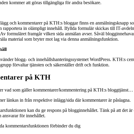
den kommer att göras tillgängliga för andra besökare.
 inlägg och kommentarer på KTH:s bloggar finns en anmälningsknapp som 
 rapportera in olämpligt innehåll. Ifyllda formulär skickas till IT-avde
. Av formuläret framgår vilken sida anmälan avser. Såväl blogginnehav
äla material som bryter mot lag via denna anmälningsfunktion.
håll
nvänder blogg- och innehållshanteringssystemet WordPress. KTH:s cent
rupp förvaltar tjänsten och säkerställer drift och funktion.
ntarer på KTH
ver vad som gäller kommentarer/kommentering på KTH:s bloggtjänst…
r länkas in från respektive inlägg/sida där kommentarer är påslagna.
funktionen kan du ge respons på blogginnehållet. Tänk på att det är 
ansvarar för innehållet.
da kommentarsfunktionen förbinder du dig