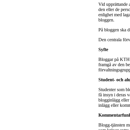
Vid upprättande a
den eller de pers
enlighet med lagar
bloggen.
På bloggen ska de
Den centrala för
Syfte
Bloggar på KTH 
framgå av den be
förvaltningsgrupp
Student- och a
Studenter som blo
få insyn i deras 
blogginlägg elle
inlägg eller komm
Kommentarfunk
Blogg-tjänsten m