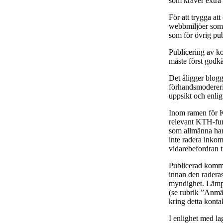
som kräver extra
För att trygga at
webbmiljöer som t
som för övrig pu
Publicering av k
måste först godk
Det åligger blog
förhandsmodereri
uppsikt och enli
Inom ramen för
relevant KTH-fun
som allmänna hand
inte radera inkom
vidarebefordran t
Publicerad komme
innan den raderas
myndighet. Lämpl
(se rubrik ”Anmä
kring detta kont
I enlighet med l