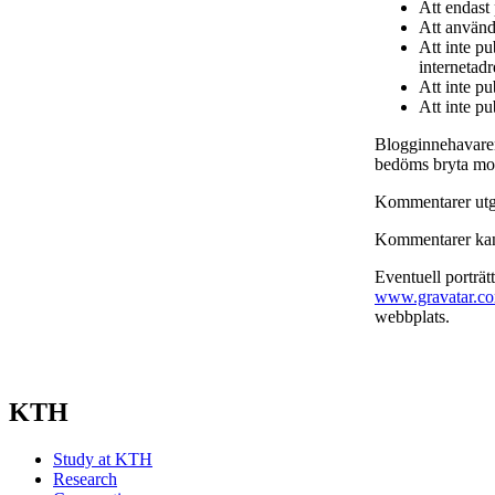
Att endast
Att använda
Att inte p
internetadr
Att inte p
Att inte pu
Blogginnehavaren
bedöms bryta mot
Kommentarer utgö
Kommentarer kan k
Eventuell porträt
www.gravatar.c
webbplats.
KTH
Study at KTH
Research