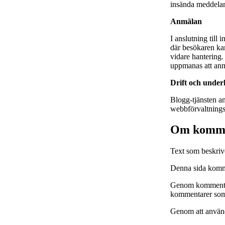
insända meddelan
Anmälan
I anslutning till
där besökaren kan
vidare hantering
uppmanas att anm
Drift och under
Blogg-tjänsten a
webbförvaltningsg
Om komme
Text som beskri
Denna sida komme
Genom kommentars
kommentarer som 
Genom att använ