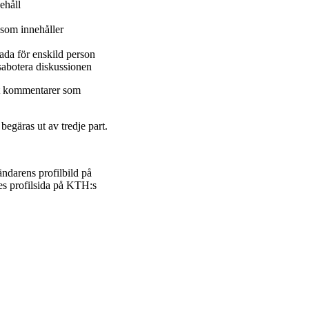
ehåll
 som innehåller
ada för enskild person
 sabotera diskussionen
rt kommentarer som
gäras ut av tredje part.
ändarens profilbild på
es profilsida på KTH:s