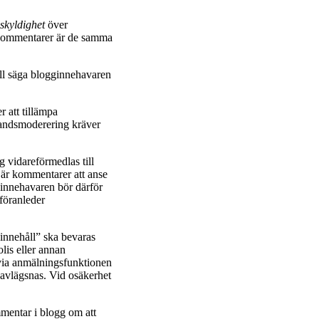
skyldighet
över
i kommentarer är de samma
ill säga blogginnehavaren
 att tillämpa
handsmoderering kräver
 vidareförmedlas till
 är kommentarer att anse
ginnehavaren bör därför
föranleder
innehåll” ska bevaras
olis eller annan
 via anmälningsfunktionen
 avlägsnas. Vid osäkerhet
mentar i blogg om att