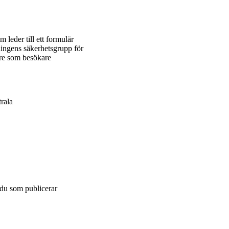
leder till ett formulär
lningens säkerhetsgrupp för
are som besökare
rala
du som publicerar