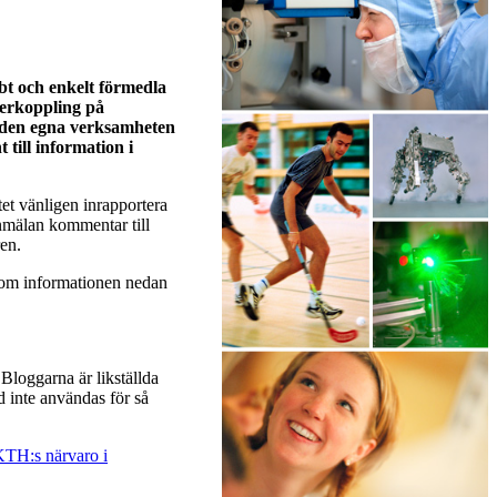
bt och enkelt förmedla
terkoppling på
a den egna verksamheten
till information i
et vänligen inrapportera
nmälan kommentar till
en.
nom informationen nedan
Bloggarna är likställda
 inte användas för så
KTH:s närvaro i