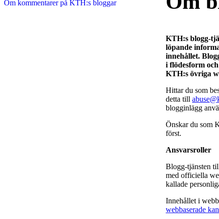
Om b
Om kommentarer på KTH:s bloggar
KTH:s blogg-tjä
löpande informa
innehållet. Blo
i flödesform oc
KTH:s övriga w
Hittar du som be
detta till
abuse@k
blogginlägg anvä
Önskar du som KT
först.
Ansvarsroller
Blogg-tjänsten t
med officiella w
kallade personlig
Innehållet i web
webbaserade kana