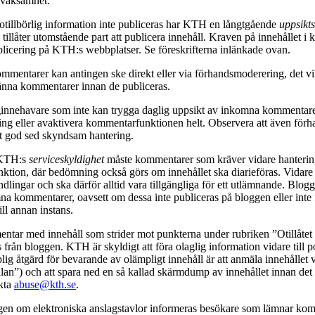
 vaksamhet.
t otillbörlig information inte publiceras har KTH en långtgående
uppsikts
illåter utomstående part att publicera innehåll. Kraven på innehållet 
blicering på KTH:s webbplatser. Se föreskrifterna inlänkade ovan.
ommentarer kan antingen ske direkt eller via förhandsmoderering, det v
änna kommentarer innan de publiceras.
ginnehavare som inte kan trygga daglig uppsikt av inkomna kommentarer
ng eller avaktivera kommentarfunktionen helt. Observera att även för
gt god sed skyndsam hantering.
 KTH:s
serviceskyldighet
måste kommentarer som kräver vidare hantering
ktion, där bedömning också görs om innehållet ska diarieföras. Vidare
lingar och ska därför alltid vara tillgängliga för ett utlämnande. Blog
na kommentarer, oavsett om dessa inte publiceras på bloggen eller inte 
ill annan instans.
ntar med innehåll som strider mot punkterna under rubriken ”Otillåtet 
 från bloggen. KTH är skyldigt att föra olaglig information vidare till p
ig åtgärd för bevarande av olämpligt innehåll är att anmäla innehållet
lan”) och att spara ned en så kallad skärmdump av innehållet innan det
akta
abuse@kth.se
.
agen om elektroniska anslagstavlor informeras besökare som lämnar kom