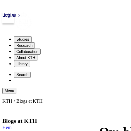
Login
kth.se
Studies
Research
Collaboration
About KTH
Library
Skip
to
Search
content
Menu
Skip
KTH
Blogs at KTH
to
content
Blogs at KTH
Hem