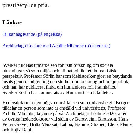
prestigefyllda pris.
Länkar
Tillkännagivande (på engelska)
Archipelago Lecture med Achille Mbembe (på engelska)
Sverker tilldelas utmärkelsen för "sin forskning om sociala
utmaningar, så som miljö- och klimatpolitik i ett humanistiskt
perspektiv. Professor Sörlin har som idéhistoriker gjort en betydande
insats genom rådgivning och studier om forskning och miljöpolitik,
och han har publicerat flitigt om humanioras roll i samhället."
Sverker Sörlin har nominerats av Humanistiska fakulteten.
Hedersdoktor är den högsta utmärkelsen som universitetet i Bergen
tilldelar en person som inte är anställd vid universitetet. Professor
Achille Mbembe, keynote på vår Archipelago Lecture 2020, är en
av övriga hedersdoktorer vid sidan av Bergsveinn Birgisson, Hans
Petter Graver, Britta Marakatt-Labba, Fiamma Straneo, Elena Plante
och Rajiv Bahl.