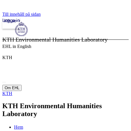
Till innehåll på sidan
Logga in
kth.se
KTH Environmental Humanities Laboratory
EHL in English
KTH
Om EHL
KTH
KTH Environmental Humanities
Laboratory
Hem