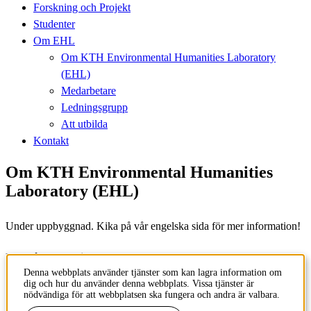
Forskning och Projekt
Studenter
Om EHL
Om KTH Environmental Humanities Laboratory
(EHL)
Medarbetare
Ledningsgrupp
Att utbilda
Kontakt
Om KTH Environmental Humanities
Laboratory (EHL)
Under uppbyggnad. Kika på vår engelska sida för mer information!
Innehållsansvarig:
ehlab@abe.kth.se
Denna webbplats använder tjänster som kan lagra information om
dig och hur du använder denna webbplats. Vissa tjänster är
Tillhör
: KTH Environmental Humanities Laboratory
nödvändiga för att webbplatsen ska fungera och andra är valbara.
Senast ändrad
:
2023-06-28