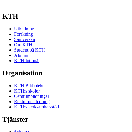
KTH
Utbildning
Forskning
Samverkan
Om KTH
Student på KTH
Alumni
KTH Intranät
Organisation
KTH Biblioteket
KTH:s skolor
Centrumbildningar
Rektor och ledning
KTH:s verksamhetsstöd
Tjänster
Schema