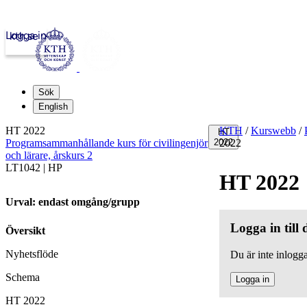
Logga in
kth.se
Sök
English
HT 2022
KTH
/
Kurswebb
/
HT
Programsammanhållande kurs för civilingenjör
2022
2022
och lärare, årskurs 2
LT1042 | HP
HT 2022
Urval: endast omgång/grupp
Logga in till
Översikt
Nyhetsflöde
Du är inte inlogga
Schema
Logga in
HT 2022