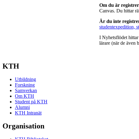
Om du är registre
Canvas. Du hittar r
Är du inte registr
studentexpedition, s
I Nyhetsflödet hitta
lärare (när de även b
KTH
Utbildning
Forskning
Samverkan
Om KTH
Student på KTH
Alumni
KTH Intranät
Organisation