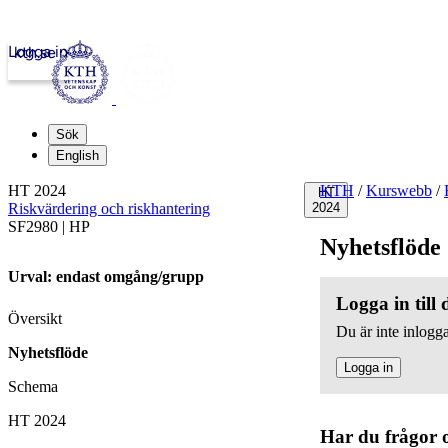
Logga in
kth.se
Sök
English
HT 2024
KTH
/
Kurswebb
/
HT
Riskvärdering och riskhantering
2024
SF2980 | HP
Nyhetsflöde
Urval: endast omgång/grupp
Logga in till
Översikt
Du är inte inlogga
Nyhetsflöde
Logga in
Schema
HT 2024
Har du frågor 