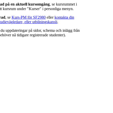
rad på en aktuell kursomgång
, se kursrummet i
ätt kursrum under "Kurser" i personliga menyn.
erad
, se
Kurs-PM för SF2980
eller
kontakta din
tudievägledare, eller utbilningskansli
.
r du uppdateringar på sidor, schema och inlägg från
ehöver nå tidigare registrerade studenter).