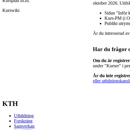
Kursplan m.m.
oktober 2026. Utifrå
Kurswiki
Sidan "Inför 
Kurs-PM (i O
Publikt utry
Är du intresserad a
Har du frågor 
Om du är registre
under "Kurser" i pe
Är du inte registr
eller utbilningskansl
KTH
Utbildning
Forskning
Samverkan