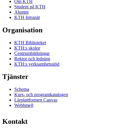
Om KTH
Student på KTH
Alumni
KTH Intranät
Organisation
KTH Biblioteket
KTH:s skolor
Centrumbildningar
Rektor och ledning
KTH:s verksamhetsstöd
Tjänster
Schema
Kurs- och programkatalogen
Lärplattformen Canvas
Webbmejl
Kontakt