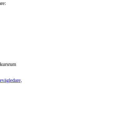
are:
t kursrum
ievägledare,