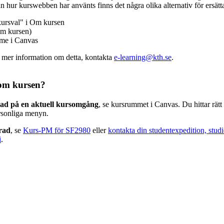
n hur kurswebben har använts finns det några olika alternativ för ersätt
kursval" i Om kursen
m kursen)
mme i Canvas
v mer information om detta, kontakta
e-learning@kth.se
.
om kursen?
rad på en aktuell kursomgång
, se kursrummet i Canvas. Du hittar rät
rsonliga menyn.
erad
, se
Kurs-PM för SF2980
eller
kontakta din studentexpedition, stud
i
.