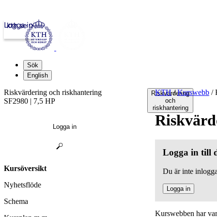
Logga in
kth.se
Sök
English
Riskvärdering och riskhantering
KTH
/
Kurswebb
/
R
Riskvärdering
SF2980 | 7,5 HP
och
riskhantering
Riskvärd
Logga in
Logga in till
Kursöversikt
Du är inte inlogga
Nyhetsflöde
Logga in
Schema
Kurswebben har varit