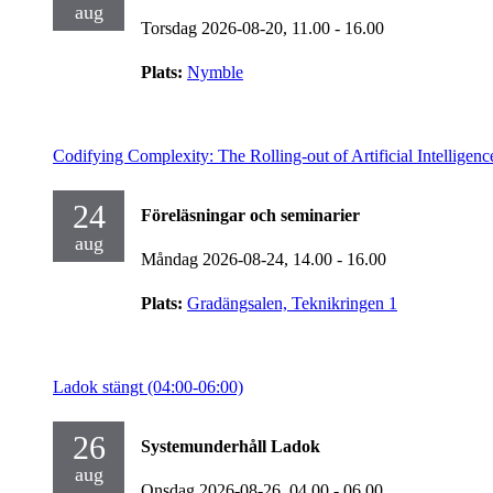
aug
Torsdag 2026-08-20,
11.00
- 16.00
Plats:
Nymble
Codifying Complexity: The Rolling-out of Artificial Intelligen
24
Föreläsningar och seminarier
aug
Måndag 2026-08-24,
14.00
- 16.00
Plats:
Gradängsalen, Teknikringen 1
Ladok stängt (04:00-06:00)
26
Systemunderhåll Ladok
aug
Onsdag 2026-08-26,
04.00
- 06.00