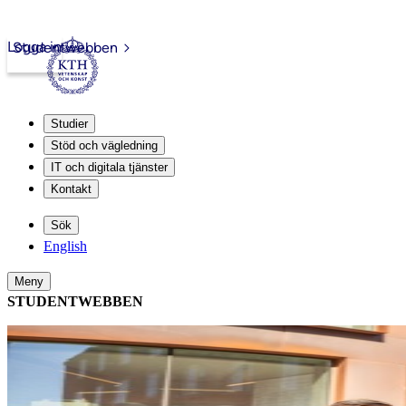
Logga in
Studentwebben
Studier
Stöd och vägledning
IT och digitala tjänster
Kontakt
Sök
English
Meny
STUDENTWEBBEN