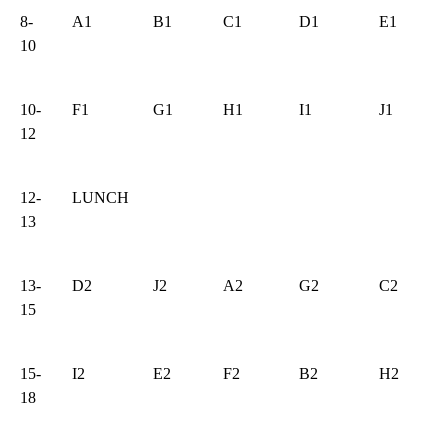
8-
A1
B1
C1
D1
E1
10
10-
F1
G1
H1
I1
J1
12
12-
LUNCH
13
13-
D2
J2
A2
G2
C2
15
15-
I2
E2
F2
B2
H2
18