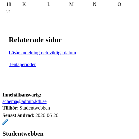
18-
K
L
M
N
O
21
Relaterade sidor
Läsårsindelning och viktiga datum
Tentaperioder
Innehållsansvarig:
schema@admin.kth.se
Tillhör
: Studentwebben
Senast ändrad
:
2026-06-26
Studentwebben