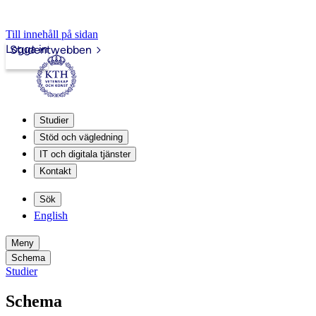
Till innehåll på sidan
Logga in
Studentwebben
Studier
Stöd och vägledning
IT och digitala tjänster
Kontakt
Sök
English
Meny
Schema
Studier
Schema