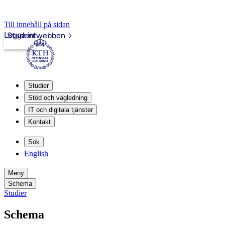
Till innehåll på sidan
Logga in
Studentwebben
Studier
Stöd och vägledning
IT och digitala tjänster
Kontakt
Sök
English
Meny
Schema
Studier
Schema