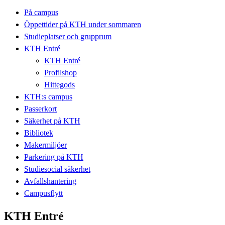
På campus
Öppettider på KTH under sommaren
Studieplatser och grupprum
KTH Entré
KTH Entré
Profilshop
Hittegods
KTH:s campus
Passerkort
Säkerhet på KTH
Bibliotek
Makermiljöer
Parkering på KTH
Studiesocial säkerhet
Avfallshantering
Campusflytt
KTH Entré