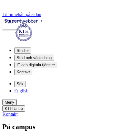
Till innehåll på sidan
Logga in
Studentwebben
Studier
Stöd och vägledning
IT och digitala tjänster
Kontakt
Sök
English
Meny
KTH Entré
Kontakt
På campus