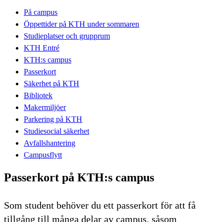
På campus
Öppettider på KTH under sommaren
Studieplatser och grupprum
KTH Entré
KTH:s campus
Passerkort
Säkerhet på KTH
Bibliotek
Makermiljöer
Parkering på KTH
Studiesocial säkerhet
Avfallshantering
Campusflytt
Passerkort på KTH:s campus
Som student behöver du ett passerkort för att få
tillgång till många delar av campus, såsom