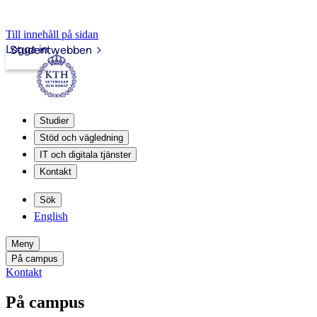
Till innehåll på sidan
Logga in
Studentwebben
Studier
Stöd och vägledning
IT och digitala tjänster
Kontakt
Sök
English
Meny
På campus
Kontakt
På campus