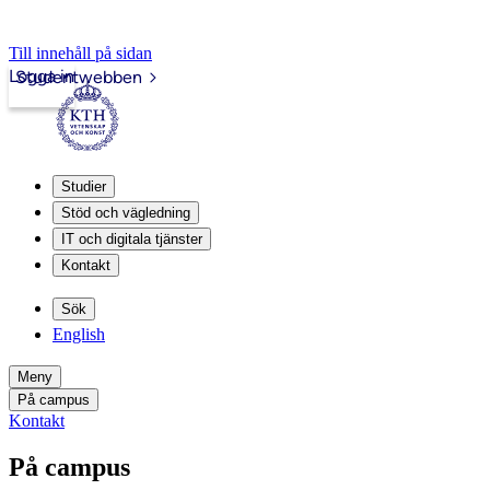
Till innehåll på sidan
Logga in
Studentwebben
Studier
Stöd och vägledning
IT och digitala tjänster
Kontakt
Sök
English
Meny
På campus
Kontakt
På campus