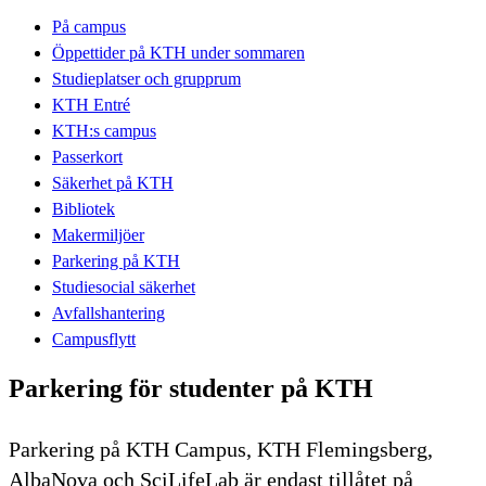
På campus
Öppettider på KTH under sommaren
Studieplatser och grupprum
KTH Entré
KTH:s campus
Passerkort
Säkerhet på KTH
Bibliotek
Makermiljöer
Parkering på KTH
Studiesocial säkerhet
Avfallshantering
Campusflytt
Parkering för studenter på KTH
Parkering på KTH Campus, KTH Flemingsberg,
AlbaNova och SciLifeLab är endast tillåtet på