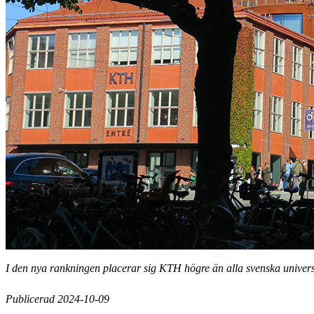
I den nya rankningen placerar sig KTH högre än alla svenska univers
Publicerad 2024-10-09