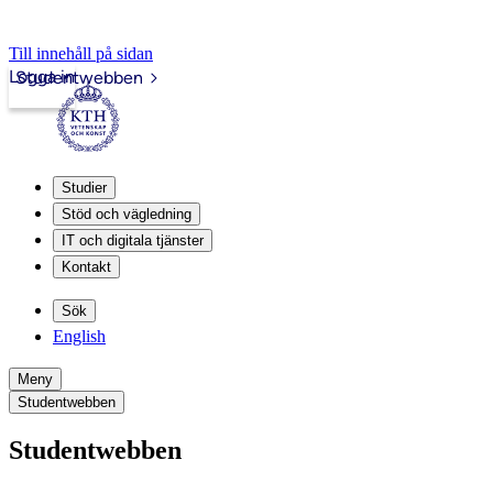
Till innehåll på sidan
Logga in
Studentwebben
Studier
Stöd och vägledning
IT och digitala tjänster
Kontakt
Sök
English
Meny
Studentwebben
Studentwebben