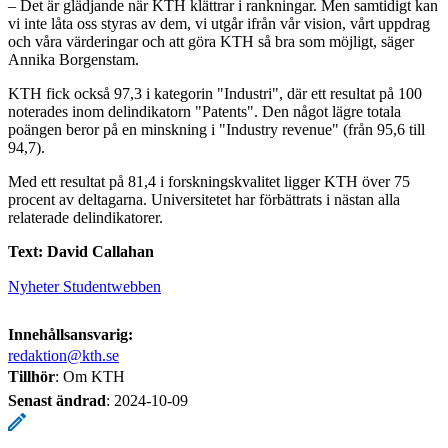
– Det är glädjande när KTH klättrar i rankningar. Men samtidigt kan
vi inte låta oss styras av dem, vi utgår ifrån vår vision, vårt uppdrag
och våra värderingar och att göra KTH så bra som möjligt, säger
Annika Borgenstam.
KTH fick också 97,3 i kategorin "Industri", där ett resultat på 100
noterades inom delindikatorn "Patents". Den något lägre totala
poängen beror på en minskning i "Industry revenue" (från 95,6 till
94,7).
Med ett resultat på 81,4 i forskningskvalitet ligger KTH över 75
procent av deltagarna. Universitetet har förbättrats i nästan alla
relaterade delindikatorer.
Text: David Callahan
Nyheter Studentwebben
Innehållsansvarig:
redaktion@kth.se
Tillhör
: Om KTH
Senast ändrad
:
2024-10-09