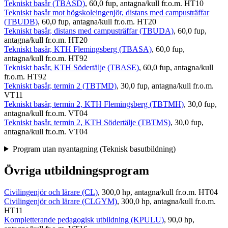
Tekniskt basår (TBASD)
, 60,0 fup, antagna/kull fr.o.m. HT10
Tekniskt basår mot högskoleingenjör, distans med campusträffar
(TBUDB)
, 60,0 fup, antagna/kull fr.o.m. HT20
Tekniskt basår, distans med campusträffar (TBUDA)
, 60,0 fup,
antagna/kull fr.o.m. HT20
Tekniskt basår, KTH Flemingsberg (TBASA)
, 60,0 fup,
antagna/kull fr.o.m. HT92
Tekniskt basår, KTH Södertälje (TBASE)
, 60,0 fup, antagna/kull
fr.o.m. HT92
Tekniskt basår, termin 2 (TBTMD)
, 30,0 fup, antagna/kull fr.o.m.
VT11
Tekniskt basår, termin 2, KTH Flemingsberg (TBTMH)
, 30,0 fup,
antagna/kull fr.o.m. VT04
Tekniskt basår, termin 2, KTH Södertälje (TBTMS)
, 30,0 fup,
antagna/kull fr.o.m. VT04
Program utan nyantagning (Teknisk basutbildning)
Övriga utbildningsprogram
Civilingenjör och lärare (CL)
, 300,0 hp, antagna/kull fr.o.m. HT04
Civilingenjör och lärare (CLGYM)
, 300,0 hp, antagna/kull fr.o.m.
HT11
Kompletterande pedagogisk utbildning (KPULU)
, 90,0 hp,