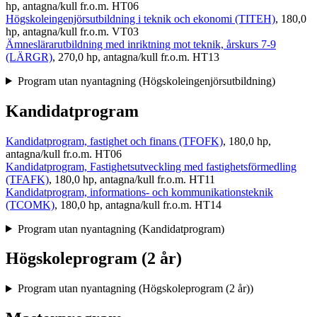
hp, antagna/kull fr.o.m. HT06
Högskoleingenjörsutbildning i teknik och ekonomi (TITEH)
, 180,0
hp, antagna/kull fr.o.m. VT03
Ämneslärarutbildning med inriktning mot teknik, årskurs 7-9
(LÄRGR)
, 270,0 hp, antagna/kull fr.o.m. HT13
Program utan nyantagning (Högskoleingenjörsutbildning)
Kandidatprogram
Kandidatprogram, fastighet och finans (TFOFK)
, 180,0 hp,
antagna/kull fr.o.m. HT06
Kandidatprogram, Fastighetsutveckling med fastighetsförmedling
(TFAFK)
, 180,0 hp, antagna/kull fr.o.m. HT11
Kandidatprogram, informations- och kommunikationsteknik
(TCOMK)
, 180,0 hp, antagna/kull fr.o.m. HT14
Program utan nyantagning (Kandidatprogram)
Högskoleprogram (2 år)
Program utan nyantagning (Högskoleprogram (2 år))