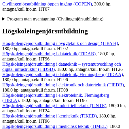
Civilingenjörsutbildning öppen ingång (COPEN)
, 300,0 hp,
antagna/kull fr.o.m. HT07
Program utan nyantagning (Civilingenjörsutbildning)
Högskoleingenjörsutbildning
Högskoleingenjörsutbildning i byggteknik och design (TIBYH)
,
180,0 hp, antagna/kull fr.o.m. HT02
Högskoleingenjörsutbildning i datateknik (TIDAB)
, 180,0 hp,
antagna/kull fr.o.m. HT96
Högskoleingenjörsutbildning i datateknik – systemutveckling och
digital infrastruktur (TIDSD)
, 180,0 hp, antagna/kull fr.o.m. HT26
Högskoleingenjörsutbildning i datateknik, Flemingsberg (TIDAA)
,
180,0 hp, antagna/kull fr.o.m. HT96
Högskoleingenjörsutbildning i elektronik och datorteknik (TIEDB)
,
180,0 hp, antagna/kull fr.o.m. HT08
Högskoleingenjörsutbildning i elektroteknik, Flemingsberg
(TIELA)
, 180,0 hp, antagna/kull fr.o.m. HT96
Högskoleingenjörsutbildning i industriell teknik (TINTE)
, 180,0 hp,
antagna/kull fr.o.m. HT24
Högskoleingenjörsutbildning i kemiteknik (TIKED)
, 180,0 hp,
antagna/kull fr.o.m. HT96
Högskoleingenjörsutbildning i medicinsk teknik (TIMEL)
, 180,0