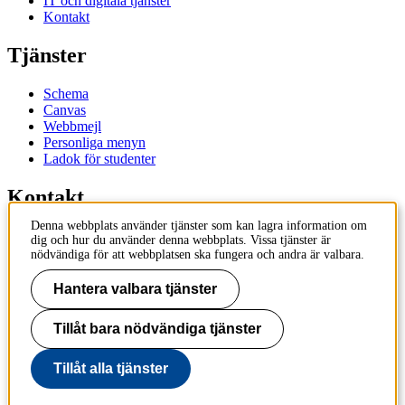
IT och digitala tjänster
Kontakt
Tjänster
Schema
Canvas
Webbmejl
Personliga menyn
Ladok för studenter
Kontakt
Denna webbplats använder tjänster som kan lagra information om
Kontakta utbildningsprogram
dig och hur du använder denna webbplats. Vissa tjänster är
Kontakta kurs
nödvändiga för att webbplatsen ska fungera och andra är valbara.
IT-support
KTH Entré
Hantera valbara tjänster
KTH Biblioteket
Tillåt bara nödvändiga tjänster
KTH
100 44 Stockholm
+46 8 790 60 00
Tillåt alla tjänster
info@kth.se