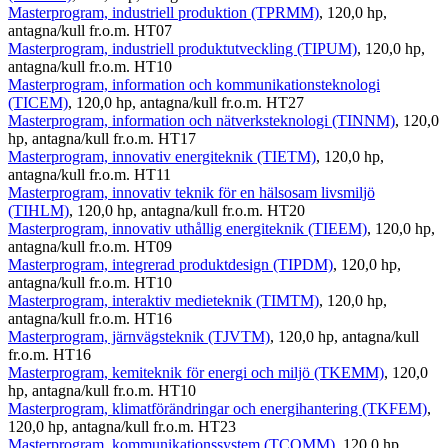
Masterprogram, industriell produktion (TPRMM)
, 120,0 hp,
antagna/kull fr.o.m. HT07
Masterprogram, industriell produktutveckling (TIPUM)
, 120,0 hp,
antagna/kull fr.o.m. HT10
Masterprogram, information och kommunikationsteknologi
(TICEM)
, 120,0 hp, antagna/kull fr.o.m. HT27
Masterprogram, information och nätverksteknologi (TINNM)
, 120,0
hp, antagna/kull fr.o.m. HT17
Masterprogram, innovativ energiteknik (TIETM)
, 120,0 hp,
antagna/kull fr.o.m. HT11
Masterprogram, innovativ teknik för en hälsosam livsmiljö
(TIHLM)
, 120,0 hp, antagna/kull fr.o.m. HT20
Masterprogram, innovativ uthållig energiteknik (TIEEM)
, 120,0 hp,
antagna/kull fr.o.m. HT09
Masterprogram, integrerad produktdesign (TIPDM)
, 120,0 hp,
antagna/kull fr.o.m. HT10
Masterprogram, interaktiv medieteknik (TIMTM)
, 120,0 hp,
antagna/kull fr.o.m. HT16
Masterprogram, järnvägsteknik (TJVTM)
, 120,0 hp, antagna/kull
fr.o.m. HT16
Masterprogram, kemiteknik för energi och miljö (TKEMM)
, 120,0
hp, antagna/kull fr.o.m. HT10
Masterprogram, klimatförändringar och energihantering (TKFEM)
,
120,0 hp, antagna/kull fr.o.m. HT23
Masterprogram, kommunikationssystem (TCOMM)
, 120,0 hp,