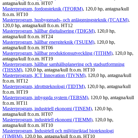
antagna/kull fr.o.m. HT07
Masterprogram, fordonsteknik (TFORM)
, 120,0 hp, antagna/kull
fr.o.m. HT10
Masterprogram, husbyggnads- och anläggningsteknik (TCAEM)
,
120,0 hp, antagna/kull fr.o.m. HT12
Masterprogram, hållbar digitalisering (TDIGM)
, 120,0 hp,
antagna/kull fr.o.m. HT24
Masterprogram, hållbar energiteknik (TSUEM)
, 120,0 hp,
antagna/kull fr.o.m. HT06
Masterprogram, hållbar produktionsutveckling (TITHM)
, 120,0 hp,
antagna/kull fr.o.m. HT19
Masterprogram, hållbar samhällsplanering och stadsutformning
(THSSM)
, 120,0 hp, antagna/kull fr.o.m. HT10
Masterprogram, ICT Innovation (TIVNM)
, 120,0 hp, antagna/kull
fr.o.m. HT12
Masterprogram, idrottsteknologi (TIDTM)
, 120,0 hp, antagna/kull
fr.o.m. HT19
Masterprogram, inbyggda system (TEBSM)
, 120,0 hp, antagna/kull
fr.o.m. HT11
Masterprogram, industriell ekonomi (TINEM)
, 120,0 hp,
antagna/kull fr.o.m. HT07
Masterprogram, industriell ekonomi (TIEMM)
, 120,0 hp,
antagna/kull fr.o.m. HT10
Masterprogram, Industriell och miljöinriktad bioteknologi
(TIMBM)
, 120,0 hp, antagna/kull fr.o.m. HT10