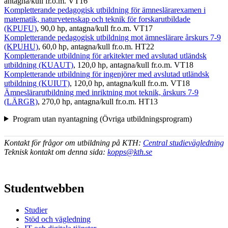
antagna/kull fr.o.m. VT16
Kompletterande pedagogisk utbildning för ämneslärarexamen i
matematik, naturvetenskap och teknik för forskarutbildade
(KPUFU)
, 90,0 hp, antagna/kull fr.o.m. VT17
Kompletterande pedagogisk utbildning mot ämneslärare årskurs 7-9
(KPUHU)
, 60,0 hp, antagna/kull fr.o.m. HT22
Kompletterande utbildning för arkitekter med avslutad utländsk
utbildning (KUAUT)
, 120,0 hp, antagna/kull fr.o.m. VT18
Kompletterande utbildning för ingenjörer med avslutad utländsk
utbildning (KUIUT)
, 120,0 hp, antagna/kull fr.o.m. VT18
Ämneslärarutbildning med inriktning mot teknik, årskurs 7-9
(LÄRGR)
, 270,0 hp, antagna/kull fr.o.m. HT13
Program utan nyantagning (Övriga utbildningsprogram)
Kontakt för frågor om utbildning på KTH:
Central studievägledning
Teknisk kontakt om denna sida:
kopps@kth.se
Studentwebben
Studier
Stöd och vägledning