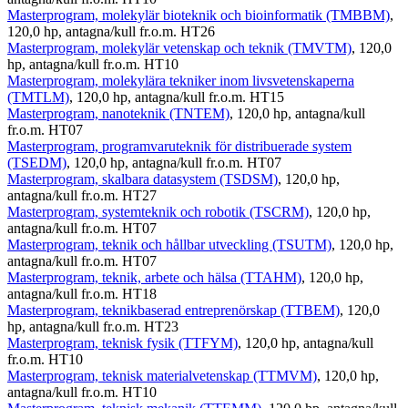
Masterprogram, molekylär bioteknik och bioinformatik (TMBBM)
,
120,0 hp, antagna/kull fr.o.m. HT26
Masterprogram, molekylär vetenskap och teknik (TMVTM)
, 120,0
hp, antagna/kull fr.o.m. HT10
Masterprogram, molekylära tekniker inom livsvetenskaperna
(TMTLM)
, 120,0 hp, antagna/kull fr.o.m. HT15
Masterprogram, nanoteknik (TNTEM)
, 120,0 hp, antagna/kull
fr.o.m. HT07
Masterprogram, programvaruteknik för distribuerade system
(TSEDM)
, 120,0 hp, antagna/kull fr.o.m. HT07
Masterprogram, skalbara datasystem (TSDSM)
, 120,0 hp,
antagna/kull fr.o.m. HT27
Masterprogram, systemteknik och robotik (TSCRM)
, 120,0 hp,
antagna/kull fr.o.m. HT07
Masterprogram, teknik och hållbar utveckling (TSUTM)
, 120,0 hp,
antagna/kull fr.o.m. HT07
Masterprogram, teknik, arbete och hälsa (TTAHM)
, 120,0 hp,
antagna/kull fr.o.m. HT18
Masterprogram, teknikbaserad entreprenörskap (TTBEM)
, 120,0
hp, antagna/kull fr.o.m. HT23
Masterprogram, teknisk fysik (TTFYM)
, 120,0 hp, antagna/kull
fr.o.m. HT10
Masterprogram, teknisk materialvetenskap (TTMVM)
, 120,0 hp,
antagna/kull fr.o.m. HT10