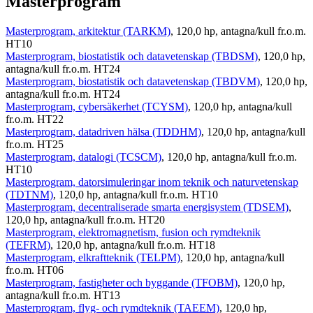
Masterprogram
Masterprogram, arkitektur (TARKM)
, 120,0 hp, antagna/kull fr.o.m.
HT10
Masterprogram, biostatistik och datavetenskap (TBDSM)
, 120,0 hp,
antagna/kull fr.o.m. HT24
Masterprogram, biostatistik och datavetenskap (TBDVM)
, 120,0 hp,
antagna/kull fr.o.m. HT24
Masterprogram, cybersäkerhet (TCYSM)
, 120,0 hp, antagna/kull
fr.o.m. HT22
Masterprogram, datadriven hälsa (TDDHM)
, 120,0 hp, antagna/kull
fr.o.m. HT25
Masterprogram, datalogi (TCSCM)
, 120,0 hp, antagna/kull fr.o.m.
HT10
Masterprogram, datorsimuleringar inom teknik och naturvetenskap
(TDTNM)
, 120,0 hp, antagna/kull fr.o.m. HT10
Masterprogram, decentraliserade smarta energisystem (TDSEM)
,
120,0 hp, antagna/kull fr.o.m. HT20
Masterprogram, elektromagnetism, fusion och rymdteknik
(TEFRM)
, 120,0 hp, antagna/kull fr.o.m. HT18
Masterprogram, elkraftteknik (TELPM)
, 120,0 hp, antagna/kull
fr.o.m. HT06
Masterprogram, fastigheter och byggande (TFOBM)
, 120,0 hp,
antagna/kull fr.o.m. HT13
Masterprogram, flyg- och rymdteknik (TAEEM)
, 120,0 hp,