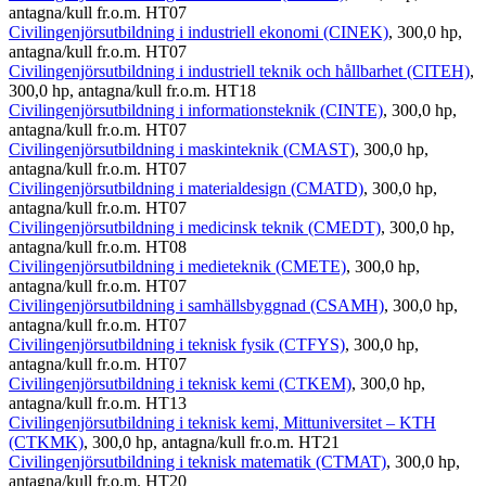
antagna/kull fr.o.m. HT07
Civilingenjörsutbildning i industriell ekonomi (CINEK)
, 300,0 hp,
antagna/kull fr.o.m. HT07
Civilingenjörsutbildning i industriell teknik och hållbarhet (CITEH)
,
300,0 hp, antagna/kull fr.o.m. HT18
Civilingenjörsutbildning i informationsteknik (CINTE)
, 300,0 hp,
antagna/kull fr.o.m. HT07
Civilingenjörsutbildning i maskinteknik (CMAST)
, 300,0 hp,
antagna/kull fr.o.m. HT07
Civilingenjörsutbildning i materialdesign (CMATD)
, 300,0 hp,
antagna/kull fr.o.m. HT07
Civilingenjörsutbildning i medicinsk teknik (CMEDT)
, 300,0 hp,
antagna/kull fr.o.m. HT08
Civilingenjörsutbildning i medieteknik (CMETE)
, 300,0 hp,
antagna/kull fr.o.m. HT07
Civilingenjörsutbildning i samhällsbyggnad (CSAMH)
, 300,0 hp,
antagna/kull fr.o.m. HT07
Civilingenjörsutbildning i teknisk fysik (CTFYS)
, 300,0 hp,
antagna/kull fr.o.m. HT07
Civilingenjörsutbildning i teknisk kemi (CTKEM)
, 300,0 hp,
antagna/kull fr.o.m. HT13
Civilingenjörsutbildning i teknisk kemi, Mittuniversitet – KTH
(CTKMK)
, 300,0 hp, antagna/kull fr.o.m. HT21
Civilingenjörsutbildning i teknisk matematik (CTMAT)
, 300,0 hp,
antagna/kull fr.o.m. HT20