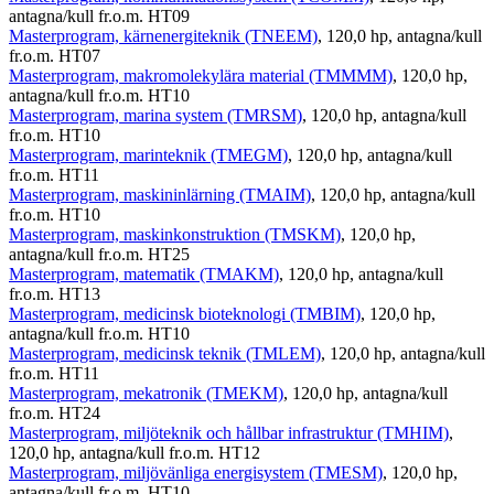
antagna/kull fr.o.m. HT09
Masterprogram, kärnenergiteknik (TNEEM)
, 120,0 hp, antagna/kull
fr.o.m. HT07
Masterprogram, makromolekylära material (TMMMM)
, 120,0 hp,
antagna/kull fr.o.m. HT10
Masterprogram, marina system (TMRSM)
, 120,0 hp, antagna/kull
fr.o.m. HT10
Masterprogram, marinteknik (TMEGM)
, 120,0 hp, antagna/kull
fr.o.m. HT11
Masterprogram, maskininlärning (TMAIM)
, 120,0 hp, antagna/kull
fr.o.m. HT10
Masterprogram, maskinkonstruktion (TMSKM)
, 120,0 hp,
antagna/kull fr.o.m. HT25
Masterprogram, matematik (TMAKM)
, 120,0 hp, antagna/kull
fr.o.m. HT13
Masterprogram, medicinsk bioteknologi (TMBIM)
, 120,0 hp,
antagna/kull fr.o.m. HT10
Masterprogram, medicinsk teknik (TMLEM)
, 120,0 hp, antagna/kull
fr.o.m. HT11
Masterprogram, mekatronik (TMEKM)
, 120,0 hp, antagna/kull
fr.o.m. HT24
Masterprogram, miljöteknik och hållbar infrastruktur (TMHIM)
,
120,0 hp, antagna/kull fr.o.m. HT12
Masterprogram, miljövänliga energisystem (TMESM)
, 120,0 hp,
antagna/kull fr.o.m. HT10