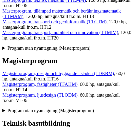
Masterprogram, teknisk mekanik (TTEMM)
, 120,0 hp, antagna/kull
fr.o.m. HT06
Masterprogram, tillämpad matematik och beräkningsmatematik
(TTMAM)
, 120,0 hp, antagna/kull fr.o.m. HT13
Masterprogram, transport och geoinformatik (TTGTM)
, 120,0 hp,
antagna/kull fr.o.m. HT12
Masterprogram, transport, mobilitet och innovation (TTMIM)
, 120,0
hp, antagna/kull fr.o.m. HT20
Program utan nyantagning (Masterprogram)
Magisterprogram
Magisterprogram, design och byggande i staden (TDEBM)
, 60,0
hp, antagna/kull fr.o.m. HT16
Magisterprogram, fastigheter (TFAHM)
, 60,0 hp, antagna/kull
fr.o.m. HT14
Magisterprogram, ljusdesign (TLODM)
, 60,0 hp, antagna/kull
fr.o.m. VT06
Program utan nyantagning (Magisterprogram)
Teknisk basutbildning