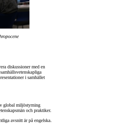
thropocene
urera diskussioner med en
h samhällsvetenskapliga
resentationer i samhället
 global miljöstyrning
etenskapsmän och praktiker.
liga avsnitt är på engelska.