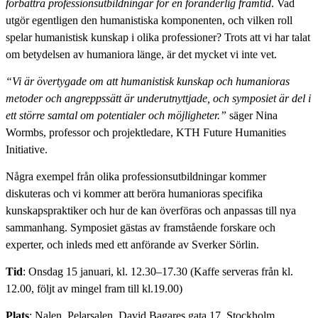
förbättra professionsutbildningar för en föränderlig framtid
. Vad
utgör egentligen den humanistiska komponenten, och vilken roll
spelar humanistisk kunskap i olika professioner? Trots att vi har talat
om betydelsen av humaniora länge, är det mycket vi inte vet.
“Vi är övertygade om att humanistisk kunskap och humanioras
metoder och angreppssätt är underutnyttjade, och symposiet är del i
ett större samtal om potentialer och möjligheter.”
säger Nina
Wormbs, professor och projektledare, KTH Future Humanities
Initiative.
Några exempel från olika professionsutbildningar kommer
diskuteras och vi kommer att beröra humanioras specifika
kunskapspraktiker och hur de kan överföras och anpassas till nya
sammanhang. Symposiet gästas av framstående forskare och
experter, och inleds med ett anförande av Sverker Sörlin.
Tid
: Onsdag 15 januari, kl. 12.30–17.30 (Kaffe serveras från kl.
12.00, följt av mingel fram till kl.19.00)
Plats
: Nalen, Pelarsalen, David Bagares gata 17, Stockholm