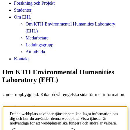
Forskning och Projekt
Studenter
Om EHL
Om KTH Environmental Humanities Laboratory
(EHL)
Medarbetare
Ledningsgrupp
Att utbilda
Kontakt
Om KTH Environmental Humanities
Laboratory (EHL)
Under uppbyggnad. Kika på vår engelska sida för mer information!
Innehållsansvarig:
ehlab@abe.kth.se
Denna webbplats använder tjänster som kan lagra information om
dig och hur du använder denna webbplats. Vissa tjänster är
Tillhör
: KTH Environmental Humanities Laboratory
nödvändiga för att webbplatsen ska fungera och andra är valbara.
Senast ändrad
:
2023-06-28