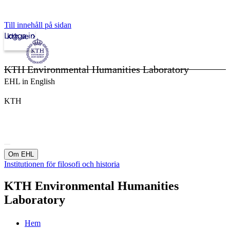
Till innehåll på sidan
Logga in
kth.se
KTH Environmental Humanities Laboratory
EHL in English
KTH
Om EHL
Institutionen för filosofi och historia
KTH Environmental Humanities
Laboratory
Hem