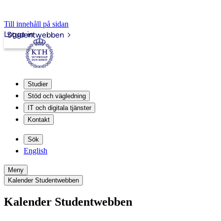
Till innehåll på sidan
Logga in
Studentwebben
Studier
Stöd och vägledning
IT och digitala tjänster
Kontakt
Sök
English
Meny
Kalender Studentwebben
Kalender Studentwebben