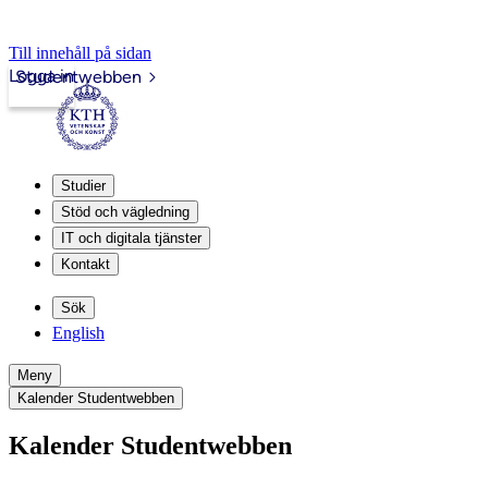
Till innehåll på sidan
Logga in
Studentwebben
Studier
Stöd och vägledning
IT och digitala tjänster
Kontakt
Sök
English
Meny
Kalender Studentwebben
Kalender Studentwebben