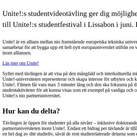
Unite!:s studentvideotävling ger dig möjlighe
till Unite!:s studentfestival i Lissabon i juni.
Unite! är en allians mellan nio framstående europeiska tekniska unive
samarbetar för att bygga upp ett helt nytt europauniversitet utifrån en
inom alliansen.
Läs mer om Unite!
Syftet med tävlingen är att visa på den mångfald och interkulturella m
Unite!-universiteten representerar och skapa intresse för utbyten och 
Unite!. Filmen får vara max 3 minuter lång och den ska fokusera på di
studentaktiviteter för att kunna visas som ett exempel på vanliga och o
Unite!:s nio partneruniversitet.
Hur kan du delta?
Tävlingen är öppen för studenter på alla nivåer – inklusive doktorande
partneruniversiteten inom Unite!. Endast ett bidrag per tävlande är tillå
en hel dag av ditt studieliv, såväl de rent studierelaterade delarna so