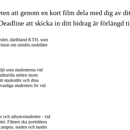
ten att genom en kort film dela med dig av dit
 Deadline att skicka in ditt bidrag är förlängd ti
rsitet, däribland KTH, som
 vision om sömlös mobilitet
iljö som studenterna vid
kulturella möten inom
tt studentliv och dina
vanliga studenters liv vid
r och utbytesstudenter - vid
tet. Filmen ska porträttera
m campus, staden och landet