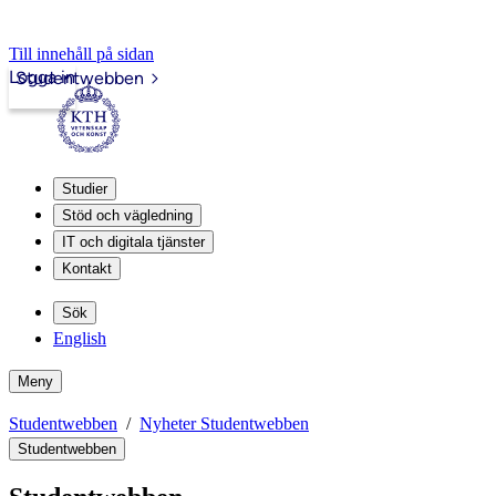
Till innehåll på sidan
Logga in
Studentwebben
Studier
Stöd och vägledning
IT och digitala tjänster
Kontakt
Sök
English
Meny
Studentwebben
Nyheter Studentwebben
Studentwebben