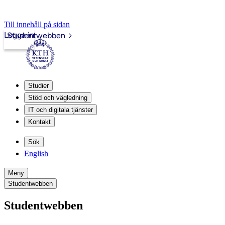
Till innehåll på sidan
Logga in
Studentwebben
Studier
Stöd och vägledning
IT och digitala tjänster
Kontakt
Sök
English
Meny
Studentwebben
Studentwebben