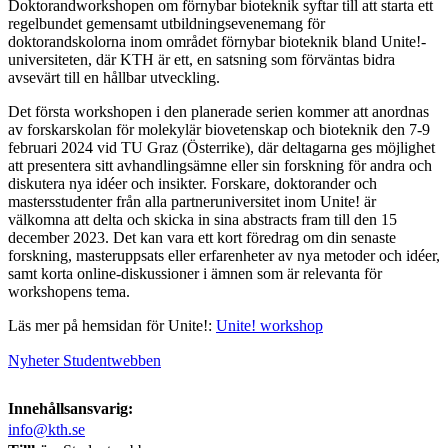
Doktorandworkshopen om förnybar bioteknik syftar till att starta ett
regelbundet gemensamt utbildningsevenemang för
doktorandskolorna inom området förnybar bioteknik bland Unite!-
universiteten, där KTH är ett, en satsning som förväntas bidra
avsevärt till en hållbar utveckling.
Det första workshopen i den planerade serien kommer att anordnas
av forskarskolan för molekylär biovetenskap och bioteknik den 7-9
februari 2024 vid TU Graz (Österrike), där deltagarna ges möjlighet
att presentera sitt avhandlingsämne eller sin forskning för andra och
diskutera nya idéer och insikter. Forskare, doktorander och
mastersstudenter från alla partneruniversitet inom Unite! är
välkomna att delta och skicka in sina abstracts fram till den 15
december 2023. Det kan vara ett kort föredrag om din senaste
forskning, masteruppsats eller erfarenheter av nya metoder och idéer,
samt korta online-diskussioner i ämnen som är relevanta för
workshopens tema.
Läs mer på hemsidan för Unite!:
Unite! workshop
Nyheter Studentwebben
Innehållsansvarig:
info@kth.se