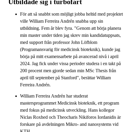
Utbildade sig i turbofart
För att så snabbt som möjligt jobba heltid med projektet
ville William Ferreira Andrén snabba upp sin
utbildning. Fem år blev fyra. "Genom att börja planera
min master under tiden jag skrev min kandidatuppsats,
med support från professor John Löfblom
(Programansvarig för medicinsk bioteknik), kunde jag
börja på mitt examensarbete på avancerad nivå i april
2024. Jag fick under vissa perioder studera i en takt på
200 procent men gjorde sedan min MSc Thesis från
april till september på Stanford", berättar William
Ferreira Andrén.
William Ferreira Andrén har studerat
mastersprogrammet Medicinsk bioteknik, ett program
med fokus på medicinsk utveckling. Hans kollegor
Niclas Roxhed och Theocharis Nikiforos Iordanidis är
forskare på avdelningen Mikro- and nanosystems vid
KTH.