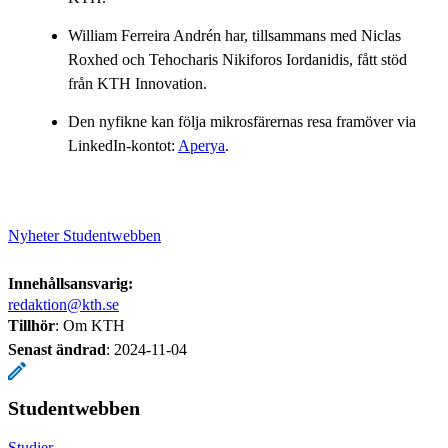
William Ferreira Andrén har, tillsammans med Niclas
Roxhed och Tehocharis Nikiforos Iordanidis, fått stöd
från KTH Innovation.
Den nyfikne kan följa mikrosfärernas resa framöver via
LinkedIn-kontot:
Aperya
.
Nyheter Studentwebben
Innehållsansvarig:
redaktion@kth.se
Tillhör
: Om KTH
Senast ändrad
:
2024-11-04
Studentwebben
Studier