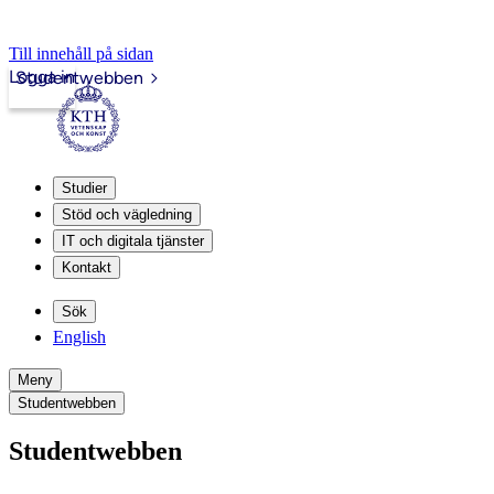
Till innehåll på sidan
Logga in
Studentwebben
Studier
Stöd och vägledning
IT och digitala tjänster
Kontakt
Sök
English
Meny
Studentwebben
Studentwebben