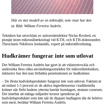
Här en stor modell av en mikrosfär, som visar hur den
ut. Bild: William Ferreira Andrén.
Tekniken har utvecklats av universitetslektor Niclas Roxhed, en
pionjär inom mikronålsteknologi vid KTH, och KTH-doktoranden
Theocharis Nikiforos Iordanidis, expert på mikrotillverkning.
Hudkrämer fungerar inte som utlovat
Det William Ferreira Andrén har gjort är att vidareutveckla och
undersöka flera olika användningsområden för mikrosfärtekniken,
inklusive hur den kan förbättra penetrationen av hudkrämer.
– De flesta hudvårdsprodukter fungerar inte som utlovat. Faktum är
att endast 1-5 procent av de aktiva ingredienserna i traditionella
krämer når förbi hudens yttersta barriär hornlagret, stratum corneum.
Det innebär att många miljarder kronor spenderas på
hudvårdsprodukter som inte når de djupare hudlagren där de behövs
som mest, berättar William Ferreira Andrén.