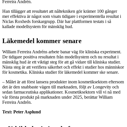
Ferreira Andrén.
Han tillägger att resultatet att nåltekniken gör krämer 100 gånger
mer effektiva är något som visats tidigare i experimentella resultat i
Niclas Roxheds forskargrupp. Där har plattformen testats i så
kallade modellsystem för mänsklig hud.
Läkemedel kommer senare
William Ferreira Andréns arbete banar väg för kliniska experiment.
De tidigare positiva resultaten från modellsystem och nu resultat i
mänsklig hud är ett viktigt steg för att gå vidare till kliniska studier.
Nästa steg är att verifiera säkerhet och effekt i studier hos människor
för kosmetika. Kliniska studier för läkemedel kommer ske senare.
– Målet är att först lansera produkter inom kosmetiksektorn eftersom
det är den snabbaste vägen till marknaden, följt av Longevity och
sedan farmaceutiska applikationer. Kosmetiksektorn vill vi nå med
vår första produkt på marknaden under 2025, berättar William
Ferreira Andrén.
Text: Peter Asplund