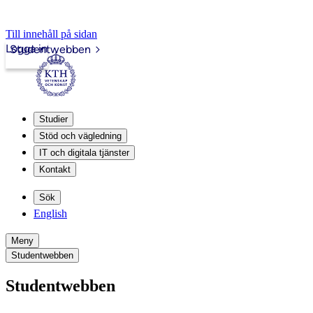
Till innehåll på sidan
Logga in
Studentwebben
Studier
Stöd och vägledning
IT och digitala tjänster
Kontakt
Sök
English
Meny
Studentwebben
Studentwebben