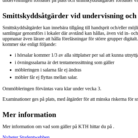
undervisningen fortsätter på plats och smittskyddsåtgärder fortsätter vi
Smittskyddsåtgärder vid undervisning och
Smittskyddsåtgärder kan innebära tillgång till handsprit och/eller möjlig
samlingar genomförs i lokaler där avstånd kan hållas, även vid in- o
uppmanar även lärare att hålla föreläsningar för större grupper digital
kommer ske enligt följande:
i hörsalar kommer 1/3 av alla sittplatser per sal att kunna utnyttj
i övningssalarna är det tentamenssittning som gäller
möbleringen i salarna får ej ändras
möbler får ej flyttas mellan salar.
Ommöbleringen förväntas vara klar under vecka 3.
Examinationer ges på plats, med åtgärder för att minska riskerna för s
Mer information
Mer information om vad som gäller på KTH hittar du på .
Nyheter Studentwebben