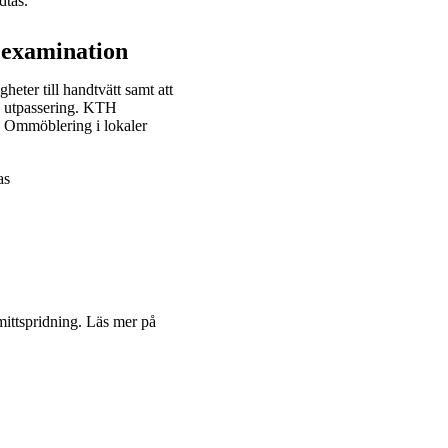
dtas.
 examination
heter till handtvätt samt att
ch utpassering. KTH
t. Ommöblering i lokaler
as
mittspridning. Läs mer på