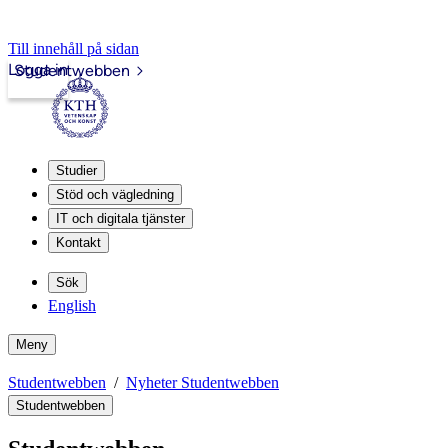
Till innehåll på sidan
Logga in
Studentwebben
Studier
Stöd och vägledning
IT och digitala tjänster
Kontakt
Sök
English
Meny
Studentwebben
Nyheter Studentwebben
Studentwebben