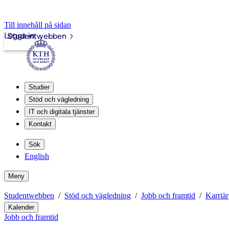
Till innehåll på sidan
Logga in
Studentwebben
Studier
Stöd och vägledning
IT och digitala tjänster
Kontakt
Sök
English
Meny
Studentwebben
Stöd och vägledning
Jobb och framtid
Karriär
Kalender
Jobb och framtid