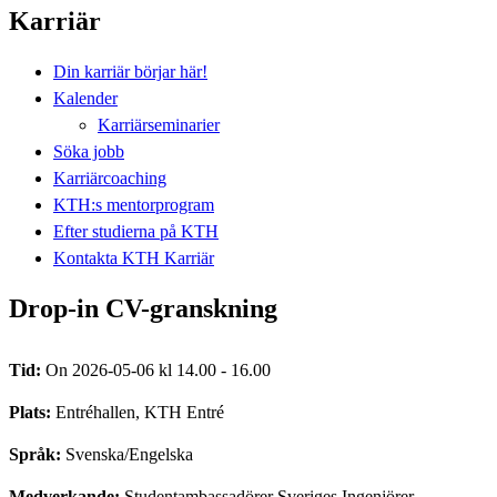
Karriär
Din karriär börjar här!
Kalender
Karriärseminarier
Söka jobb
Karriärcoaching
KTH:s mentorprogram
Efter studierna på KTH
Kontakta KTH Karriär
Drop-in CV-granskning
Tid:
On 2026-05-06 kl 14.00 - 16.00
Plats:
Entréhallen, KTH Entré
Språk:
Svenska/Engelska
Medverkande:
Studentambassadörer Sveriges Ingenjörer