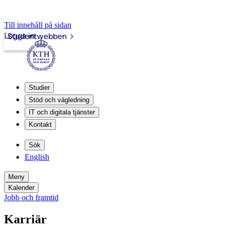
Till innehåll på sidan
Logga in
Studentwebben
Studier
Stöd och vägledning
IT och digitala tjänster
Kontakt
Sök
English
Meny
Kalender
Jobb och framtid
Karriär