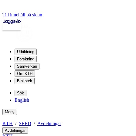
Till innehåll på sidan
Logga in
kth.se
Utbildning
Forskning
Samverkan
Om KTH
Bibliotek
Sök
English
Meny
KTH
SEED
Avdelningar
Avdelningar